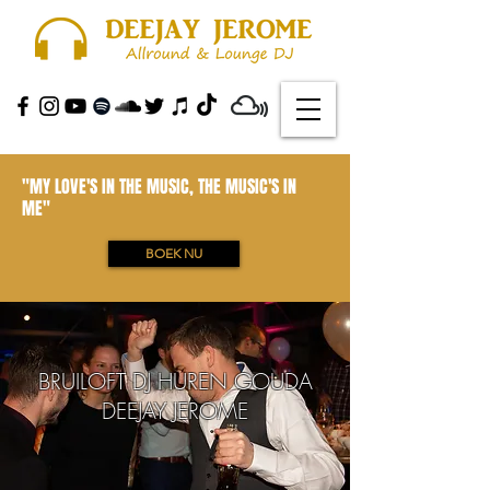
"MY LOVE'S IN THE MUSIC, THE MUSIC'S IN
ME"
BOEK NU
BRUILOFT DJ HUREN GOUDA
DEEJAY JEROME