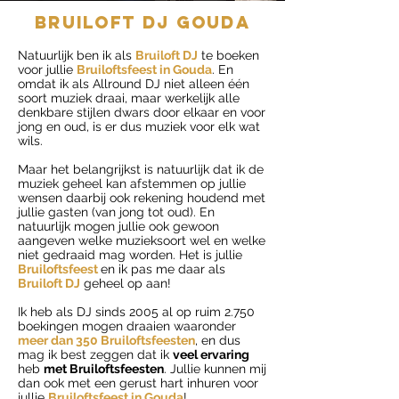
BRUILOFT DJ gouda
Natuurlijk ben ik als
Bruiloft DJ
te boeken
voor jullie
Bruiloftsfeest in Gouda
. En
omdat ik als Allround DJ niet alleen één
soort muziek draai, maar werkelijk alle
denkbare stijlen dwars door elkaar en voor
jong en oud, is er dus muziek voor elk wat
wils.
Maar het belangrijkst is natuurlijk dat ik de
muziek geheel kan afstemmen op jullie
wensen daarbij ook rekening houdend met
jullie gasten (van jong tot oud). En
natuurlijk mogen jullie ook gewoon
aangeven welke muzieksoort wel en welke
niet gedraaid mag worden. Het is jullie
Bruiloftsfeest
en ik pas me daar als
Bruiloft DJ
geheel op aan!
Ik heb als DJ sinds 2005 al op ruim 2.750
boekingen mogen draaien waaronder
meer dan 350 Bruiloftsfeesten
, en dus
mag ik best zeggen dat ik
veel ervaring
heb
met Bruiloftsfeesten
. Jullie kunnen mij
dan ook met een gerust hart inhuren voor
jullie
Bruiloftsfeest in Gouda
!