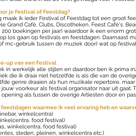
or je Festival of Feestdag?
 maak ik ieder Festival of Feestdag tot een groot fees
vele Grand Café, Clubs, Discotheken, Feest Café's. Be
200 boekingen per jaar) waardoor ik een enorm grote
op los gaan op festivals en feestdagen. Daarnaast m
 of mc-gebruik tussen de muziek door) wat op festiv
ne-up van een Festival
k in werkelijk alle stijlen en daardoor ben ik prima in
ek die ik draai niet hetzelfde is als die van de overig
fde genre draaien als hun muzikale repertoire, maar o
jouw voorkeur als festival organisator naar uit gaat. Ti
 opening als tussen de overige Artiesten door en pa
 feestdagen waarmee ik veel ervaring heb en waarv
winebar, winkelcentra)
inkelcentra, food festival)
s, winkelcentra, food festival)
tes, steden, pleinen, winkelcentra etc.)