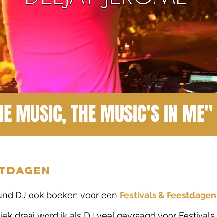
HE MUSIC, THE MUSIC'S IN ME"
STDAGEN
lround DJ ook boeken voor een
Festivals & Feestdagen
ziek draai word ik als DJ veel gevraagd voor Festival