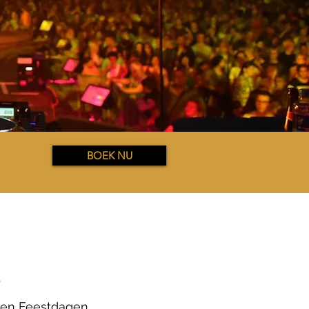
BOEK NU
.
s en Feestdagen.