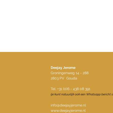
Deejay Jerome
Groningenweg 14 - 288
2803 PV Gouda
Tel: +31 (0)6 - 438 08 391
(je kunt natuurlijk ook een Whatsapp bericht s
info@deejayjerome.nl
www.deejayjerome.nl