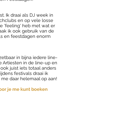
t. Ik draai als DJ week in
achclubs en op vele losse
 'feeling' heb met wat er
aak ik ook gebruik van de
als en feestdagen enorm
zetbaar in bijna iedere line-
e Artiesten in de line-up en
ok juist iets totaal anders
jdens festivals draai ik
s me daar helemaal op aan!
oor je me kunt boeken