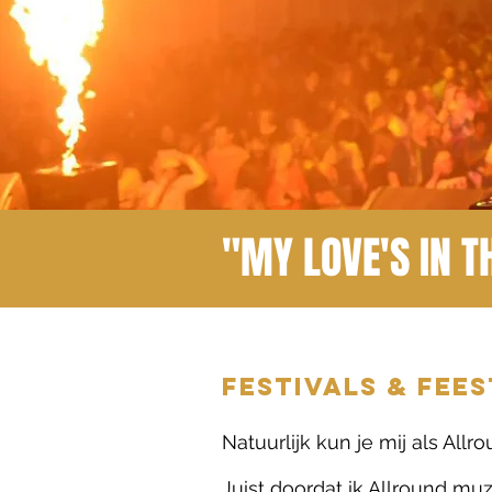
"MY LOVE'S IN T
FESTIVALS & FEE
Natuurlijk kun je mij als Al
Juist doordat ik Allround mu