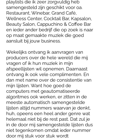
playlists die ik zeer zorgvuldig heb
samengesteld zijn geschikt voor oa.
Restaurant, Winebar, Grand Café,
Wellness Center, Cocktail Bar, Kapsalon,
Beauty Salon, Cappuchino & Coffee Bar
en ieder ander bedrijf die op zoek is naar
op maat gemaakte muziek die goed
aansluit bij jouw business.
Wekelijks ontvang ik aanvragen van
producers over de hele wereld die mij
vragen of ik hun muziek in mijn
afspeellijsten wil opnemen. Daarnaast
ontvang ik ook vele complimenten. En
dan met name over de consistentie van
mijn lijsten. Want hoe goed de
computers met geautomatiseerde
algoritmes ook werken, er zitten in de
meeste automatisch samengestelde
lijsten altijd nummers waarvan je denkt,
huh, opeens een heel ander genre wat
helemaal niet bij de rest past. Dat zul je
in de door mij samengestelde lijsten dus
niet tegenkomen omdat ieder nummer
door mij stuk voor stuk wordt