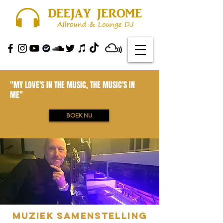
"MY LOVE'S IN THE MUSIC, THE MUSIC'S IN
ME"
BOEK NU
MUZIEK samenstelling