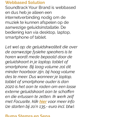
Webbased Solution
Soundtrack Your Brand is webbased
en dus heb je alleen een
internetverbinding nodig om de
muziek te kunnen afspelen op de
aanwezige ge
luidsinstallatie. De
bediening kan via desktop, laptop,
smartphone of tablet.
Let wel op; de geluidskwaliteit die over
de aanwezige fysieke speakers is te
horen wordt mede bepaald door de
geluidskaart in je laptop, tablet of
smartphone. Bij laag volume zal dit
minder hoorbaar zijn, bij hoog volume
des te meer. Dus wanneer je laptop,
tablet of smartphone ouder is dan
2020 is het aan te raden om een losse
externe geluidskaart aan te schaffen
en die ertussen te zetten. Ik werk zelf
met Focusrite, klik
hier
voor meer info
(ze starten bij zo'n 135,- euro incl. btw).
Buma Stemra en Sena