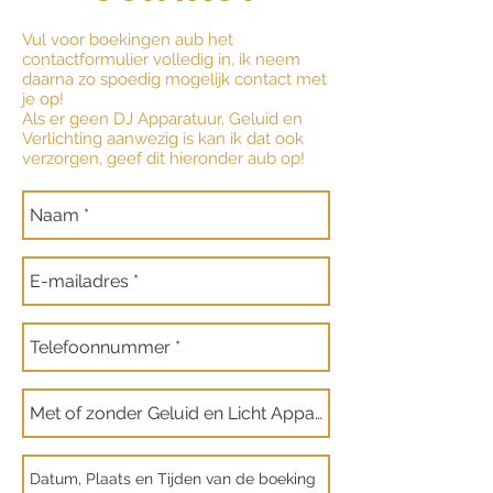
Vul voor boekingen aub het
contactformulier volledig in, ik neem
daarna zo spoedig mogelijk contact met
je op!
Als er geen DJ Apparatuur, Geluid en
Verlichting aanwezig is kan ik dat ook
verzorgen, geef dit hieronder aub op!