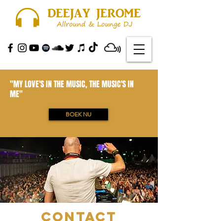
"MY LOVE'S IN THE MUSIC, THE MUSIC'S IN
ME"
BOEK NU
CONTACT