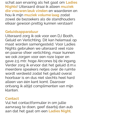
schat aan ervaring als het gaat om
Ladies
Nights
! Uiteraard draai ik alleen
muziek
die vrouwen leuk vinden
en waarderen en
hou ik mijn
muziek volume laag
zodat
zowel de bezoekers als de standhouders
elkaar gewoon prettig kunnen verstaan!
Geluidsapparatuur
Uiteraard zorg ik ook voor een DJ Booth,
Geluid en Verlichting. Dit kan helemaal op
maat worden samengesteld. Voor Ladies
Nights gebruiken we uiteraard veel roze
en paarse sfeer verlichting, maar kunnen
we ook zorgen voor een roze loper en
gave 2,5 mtr. hoge Aircones bij de ingang.
Verder zorg ik ervoor dat het geluid d.m.v.
meerdere speakers netjes over de ruimte
wordt verdeeld zodat het geluid overal
hoorbaar is en dus niet slechts heel hard
alleen van één kant komt. Daarover
ontvang ik altijd complimenten van mijn
klanten.
Contact
Vul het contactformulier in om jullie
aanvraag te doen, geef daarbij dan aub
aan dat het gaat om een
Ladies Night
.