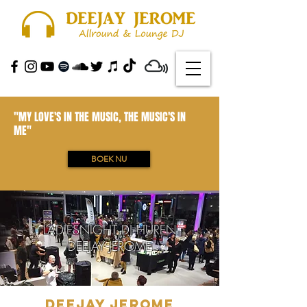
"MY LOVE'S IN THE MUSIC, THE MUSIC'S IN
ME"
BOEK NU
LADIESNIGHT DJ HUREN
DEEJAY JEROME
deejay jerome