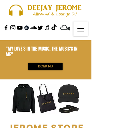
"MY LOVE'S IN THE MUSIC, THE MUSIC'S IN
ME"
BOEK NU
JEROME STORE