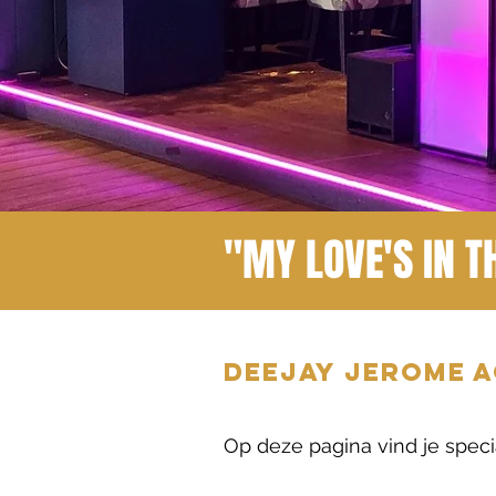
"MY LOVE'S IN T
DEEJAY JEROME A
Op deze pagina vind je speci