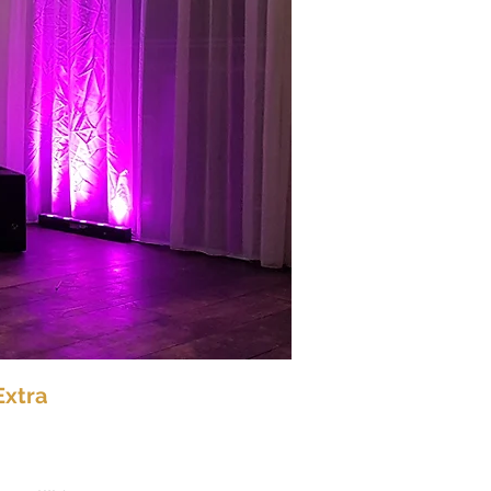
Extra