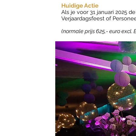
Huidige Actie
Als je voor 31 januari 2025 d
Verjaardagsfeest of Personeel
(normale prijs 625,- euro excl. 