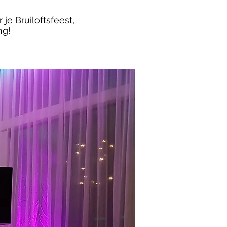
 je Bruiloftsfeest,
ng!