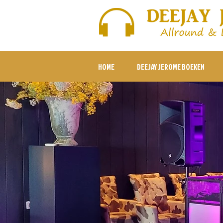
HOME
DEEJAY JEROME BOEKEN