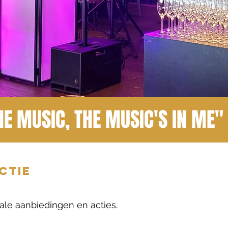
HE MUSIC, THE MUSIC'S IN ME"
CTIE
ale aanbiedingen en acties.